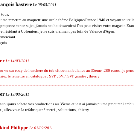
rançois bastère
Le 08/05/2011
 tous,
t me remettre au maquettisme sur le thème Belgique/France 1940 et voyant toute 
proposez sur ce sujet, j'aurais souhaité savoir si l'on peut visiter votre magasin.Etan
et résidant à Colomiers, je ne suis vraiment pas loin de Valence d'Agen.
emerciant
nçois
er
Le 14/03/2011
au vu sur ebay de l enchere du tub citroen ambulance au 35eme :280 euros , je pen
riez le remettre en catalogue , SVP , SVP ,SVP ,amitie , thierry
er
Le 13/03/2011
is toujours achete vos productions au 35eme et je n ai jamais pu me procurer l amb
 , allez vous la refabriquer ? merci , salutations , thierry
kind Philippe
Le 01/02/2011