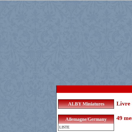
Livre 
ALBY Miniatures
49 mes
Allemagne/Germany
LISTE