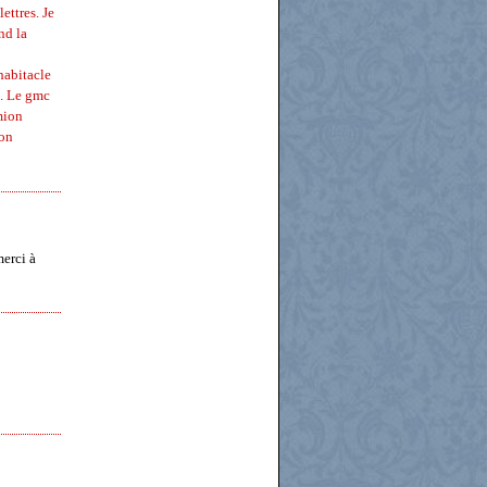
ettres. Je
nd la
habitacle
5. Le gmc
mion
Bon
erci à