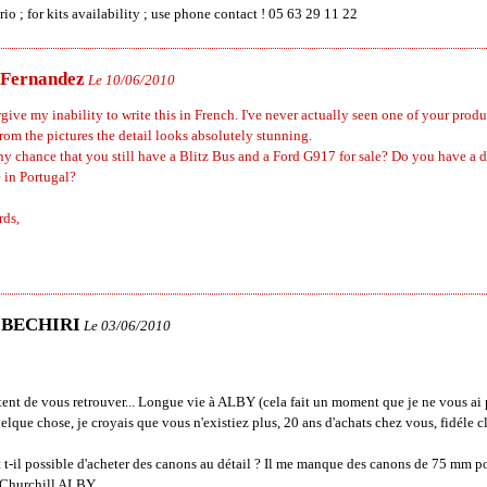
io ; for kits availability ; use phone contact ! 05 63 29 11 22
 Fernandez
Le 10/06/2010
rgive my inability to write this in French. I've never actually seen one of your produ
rom the pictures the detail looks absolutely stunning.
any chance that you still have a Blitz Bus and a Ford G917 for sale? Do you have a d
 in Portugal?
rds,
l BECHIRI
Le 03/06/2010
ent de vous retrouver... Longue vie à ALBY (cela fait un moment que je ne vous ai 
elque chose, je croyais que vous n'existiez plus, 20 ans d'achats chez vous, fidéle cli
t t-il possible d'acheter des canons au détail ? Il me manque des canons de 75 mm 
s Churchill ALBY