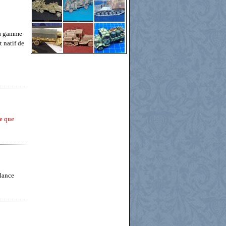
la gamme
t natif de
se que
ulance