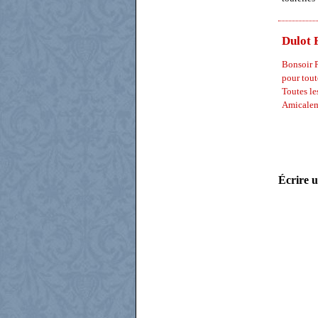
Dulot 
Bonsoir P
pour tout
Toutes le
Amicalem
Écrire u