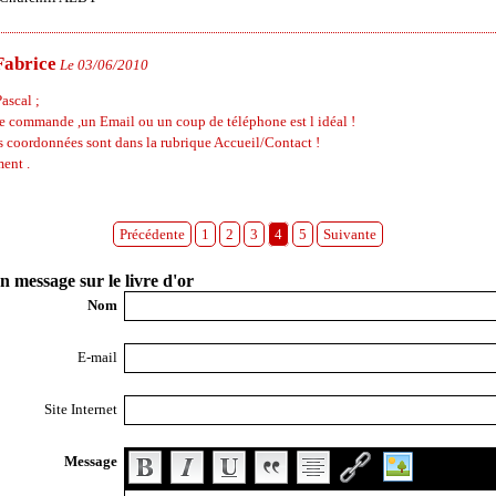
Fabrice
Le 03/06/2010
ascal ;
e commande ,un Email ou un coup de téléphone est l idéal !
s coordonnées sont dans la rubrique Accueil/Contact !
ent .
Précédente
1
2
3
4
5
Suivante
n message sur le livre d'or
Nom
E-mail
Site Internet
Message