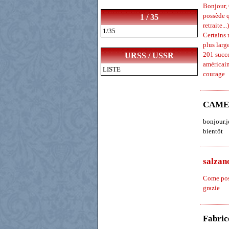
Bonjour, 
possède q
1 / 35
retraite...)
1/35
Certains 
plus larg
201 succ
URSS / USSR
américain
LISTE
courage
CAME
bonjour.j
bientôt
salzan
Come poss
grazie
Fabric