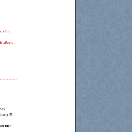
cts but
istributor
pas
ent) !!!
pour mes