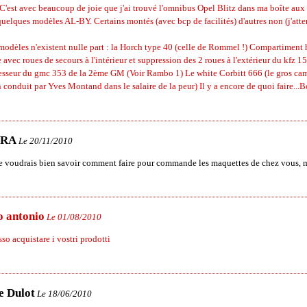
C'est avec beaucoup de joie que j'ai trouvé l'omnibus Opel Blitz dans ma boîte aux l
uelques modèles AL-BY. Certains montés (avec bcp de facilités) d'autres non (j'atte
modèles n'existent nulle part : la Horch type 40 (celle de Rommel !) Compartiment 
e avec roues de secours à l'intérieur et suppression des 2 roues à l'extérieur du kfz 1
esseur du gmc 353 de la 2ème GM (Voir Rambo 1) Le white Corbitt 666 (le gros ca
 conduit par Yves Montand dans le salaire de la peur) Il y a encore de quoi faire...
RA
Le 20/11/2010
e voudrais bien savoir comment faire pour commande les maquettes de chez vous, m
o antonio
Le 01/08/2010
o acquistare i vostri prodotti
e Dulot
Le 18/06/2010