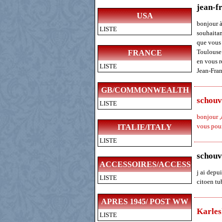
jean-f
USA
bonjour à
LISTE
souhaitan
que vous 
Toulouse 
FRANCE
en vous r
LISTE
Jean-Fra
GB/COMMONWEALTH
schouv
LISTE
bonjour ,
vous pour
ITALIE/ITALY
LISTE
schouv
ACCESSOIRES/ACCESSORIES
j ai depu
LISTE
citoen tub
APRES 1945/ POST WW
Karles
LISTE
II