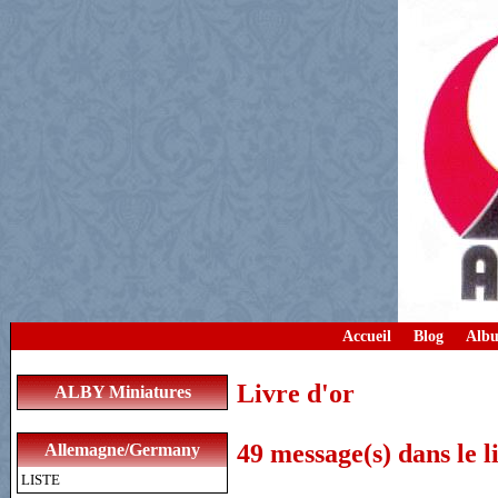
Accueil
Blog
Albu
Livre d'or
ALBY Miniatures
49 message(s) dans le l
Allemagne/Germany
LISTE