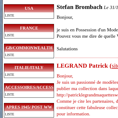
Stefan Brombach
Le 31/
USA
LISTE
Bonjour,
FRANCE
je suis en Possession d'un Mode
LISTE
Pouvez vous me dire de quelle V
GB/COMMONWEALTH
Salutations
LISTE
LEGRAND Patrick (
si
ITALIE/ITALY
LISTE
Bonjour,
Je suis un passionné de modèles 
ACCESSOIRES/ACCESSORIES
publier ma collection dans laque
http://patricklegrandmaquette
LISTE
Comme je cite les partenaires, d
constituer cette fabuleuse colle
APRES 1945/ POST WW
pour information.
LISTE
II