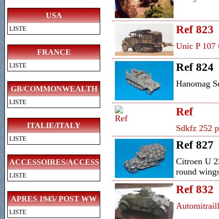
USA
Ref 823
LISTE
Unic P 107 t
FRANCE
Ref 824
LISTE
Hanomag Sdk
GB/COMMONWEALTH
LISTE
Ref
ITALIE/ITALY
Sdkfz 252 p
LISTE
Ref 827
Citroen U 2
ACCESSOIRES/ACCESSORIES
round wing
LISTE
Ref 832
APRES 1945/ POST WW
Automitrail
LISTE
II