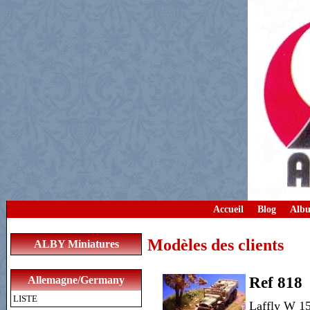
Accueil
Blog
Albu
Modèles des clients
ALBY Miniatures
Allemagne/Germany
Ref 818
LISTE
Laffly W 15