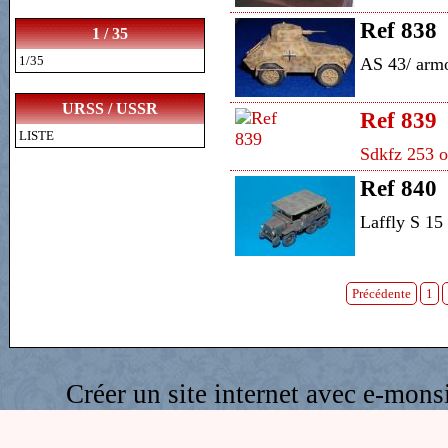
Ref 838
1 / 35
1/35
AS 43/ armo
URSS / USSR
Ref 839
LISTE
Sdkfz 253 ob
Ref 840
Laffly S 15
Précédente
1
Créer un site internet avec e-mons