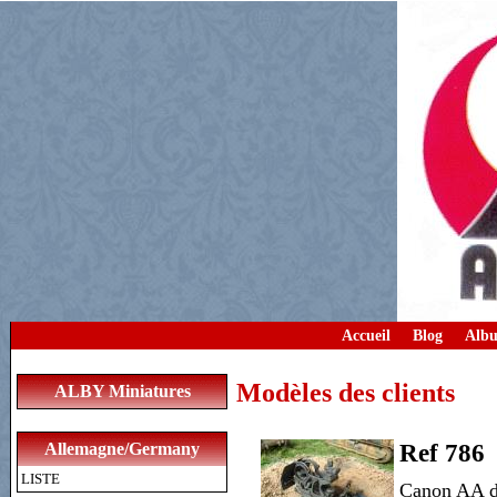
Accueil
Blog
Albu
Modèles des clients
ALBY Miniatures
Allemagne/Germany
Ref 786
LISTE
Canon AA d