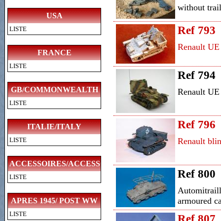
without trai
USA
Ref 793
LISTE
Renault UE 
FRANCE
LISTE
Ref 794
GB/COMMONWEALTH
Renault UE 
LISTE
Ref 796
ITALIE/ITALY
LISTE
Renault bli
ACCESSOIRES/ACCESSORIES
Ref 800
LISTE
Automitrail
armoured ca
APRES 1945/ POST WW
LISTE
II
Ref 807