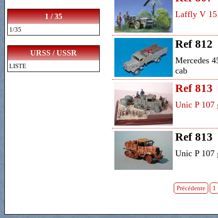
Laffly V 1
1 / 35
1/35
Ref 812
URSS / USSR
Mercedes 45
LISTE
cab
Ref 813
Unic P 107 g
Ref 813
Unic P 107 g
Précédente
1