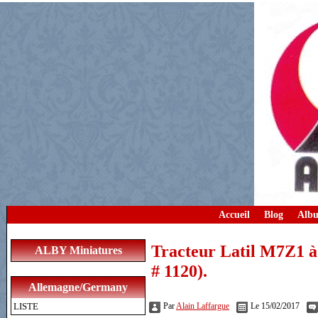
Accueil
Blog
Albu
Tracteur Latil M7Z1 à
ALBY Miniatures
# 1120).
Allemagne/Germany
LISTE
Par
Alain Laffargue
Le 15/02/2017