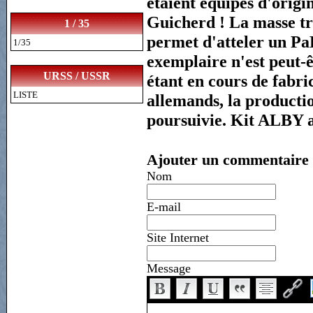
étaient équipés d'orig
Guicherd !
La masse tra
1 / 35
permet d'atteler un Pa
1/35
exemplaire n'est peut-
URSS / USSR
étant en cours de fabric
LISTE
allemands, la producti
poursuivie. Kit ALBY a
Ajouter un commentaire
Nom
E-mail
Site Internet
Message