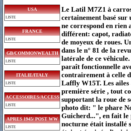
Le Latil M7Z1 à carros
USA
certainement basé sur u
LISTE
ne correspond en rien a
FRANCE
différent: capot, radia
LISTE
de moyeux de roues. Un 
dans le n° 81 de la re
GB/COMMONWEALTH
latérale de ce véhicule.
LISTE
paraît fonctionnelle av
contrairement à celle d
ITALIE/ITALY
Laffly W15T. Les ailes
LISTE
première série , tout c
ACCESSOIRES/ACCESSORIES
supportant la roue de s
LISTE
photo dit: " le phare N
Guicherd...", en fait le
APRES 1945/ POST WW
nocturne était installé 
LISTE
II