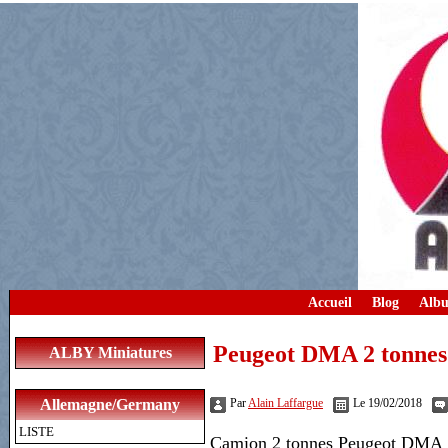
Accueil
Blog
Albu
Peugeot DMA 2 tonnes
ALBY Miniatures
Allemagne/Germany
Par
Alain Laffargue
Le 19/02/2018
LISTE
Camion 2 tonnes Peugeot DMA 