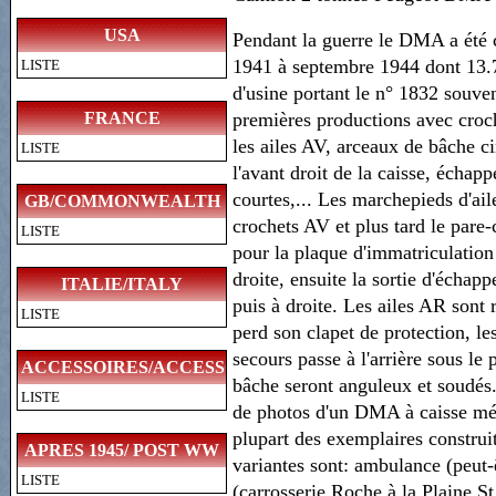
USA
Pendant la guerre le DMA a été 
1941 à septembre 1944 dont 13.7
LISTE
d'usine portant le n° 1832 souve
premières productions avec croche
FRANCE
les ailes AV, arceaux de bâche cin
LISTE
l'avant droit de la caisse, échap
courtes,... Les marchepieds d'ai
GB/COMMONWEALTH
crochets AV et plus tard le par
LISTE
pour la plaque d'immatriculation
droite, ensuite la sortie d'échap
ITALIE/ITALY
puis à droite. Les ailes AR sont
LISTE
perd son clapet de protection, le
secours passe à l'arrière sous le 
ACCESSOIRES/ACCESSORIES
bâche seront anguleux et soudés.
LISTE
de photos d'un DMA à caisse méta
plupart des exemplaires construit
APRES 1945/ POST WW
variantes sont: ambulance (peut-ê
LISTE
II
(carrosserie Roche à la Plaine S