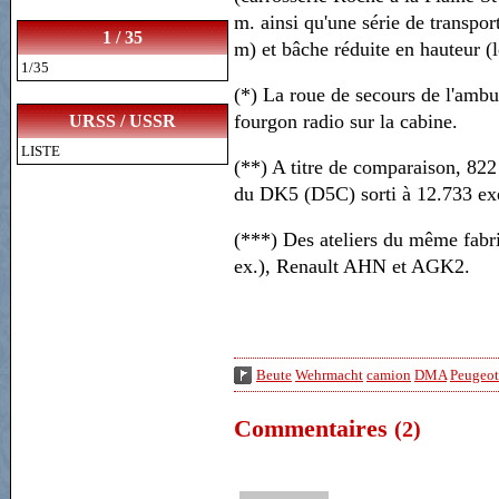
m. ainsi qu'une série de transpor
1 / 35
m) et bâche réduite en hauteur (l
1/35
(*) La roue de secours de l'ambul
fourgon radio sur la cabine.
URSS / USSR
LISTE
(**) A titre de comparaison, 822
du DK5 (D5C) sorti à 12.733 ex
(***) Des ateliers du même fabri
ex.), Renault AHN et AGK2.
Beute
Wehrmacht
camion
DMA
Peugeot
Commentaires
(2)