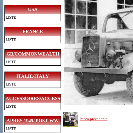
USA
LISTE
FRANCE
LISTE
GB/COMMONWEALTH
LISTE
ITALIE/ITALY
LISTE
ACCESSOIRES/ACCESSORIES
LISTE
Photo précédente
APRES 1945/ POST WW
LISTE
II