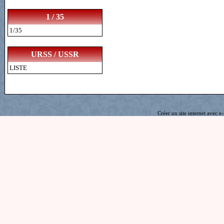
1 / 35
1/35
URSS / USSR
LISTE
Créer un site internet avec e