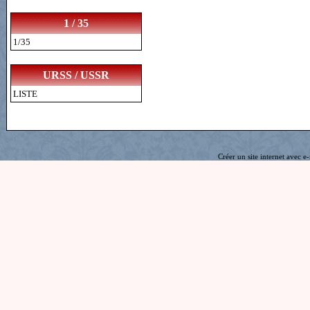
1 / 35
1/35
URSS / USSR
LISTE
Créer un site internet avec e