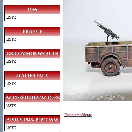
USA
LISTE
FRANCE
LISTE
GB/COMMONWEALTH
LISTE
ITALIE/ITALY
LISTE
ACCESSOIRES/ACCESSORIES
LISTE
Photo précédente
APRES 1945/ POST WW
LISTE
II